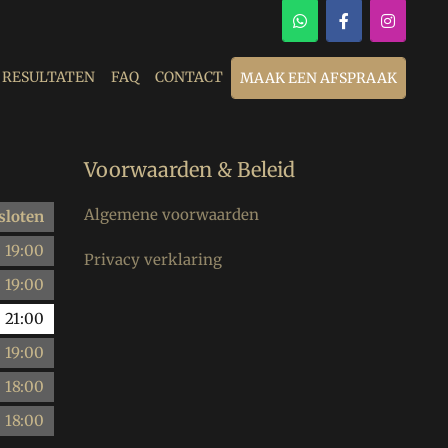
RESULTATEN
FAQ
CONTACT
MAAK EEN AFSPRAAK
Voorwaarden & Beleid
Algemene voorwaarden
sloten
-
19:00
Privacy verklaring
-
19:00
-
21:00
-
19:00
-
18:00
-
18:00