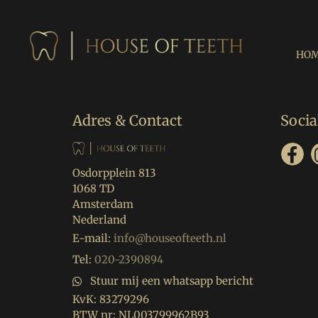
HO
Adres & Contact
Socia
Osdorpplein 813
1068 TD
Amsterdam
Nederland
E-mail:
info@houseofteeth.nl
Tel:
020-2390894
Stuur mij een whatsapp bericht
KvK:
83279296
BTW nr:
NL003799962B93