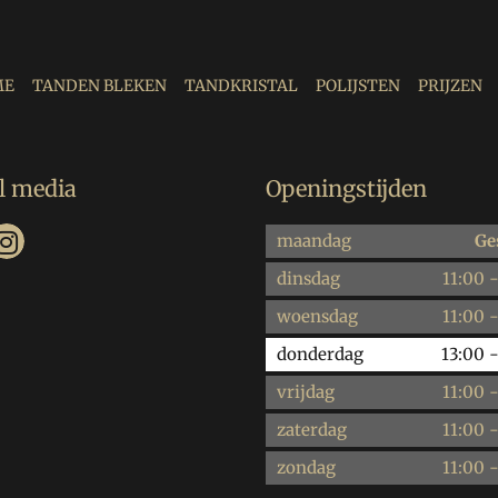
ME
TANDEN BLEKEN
TANDKRISTAL
POLIJSTEN
PRIJZEN
l media
Openingstijden
maandag
Ge
dinsdag
11:00
woensdag
11:00
donderdag
13:00
vrijdag
11:00
zaterdag
11:00
zondag
11:00